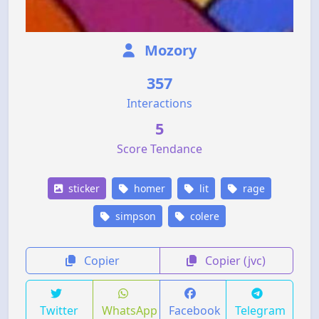
Mozory
357
Interactions
5
Score Tendance
sticker
homer
lit
rage
simpson
colere
Copier
Copier (jvc)
Twitter
WhatsApp
Facebook
Telegram