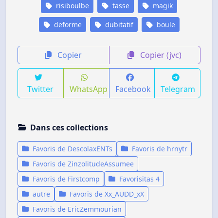
risiboulbe
tasse
magik
deforme
dubitatif
boule
Copier
Copier (jvc)
Twitter
WhatsApp
Facebook
Telegram
Dans ces collections
Favoris de DescolaxENTs
Favoris de hrnytr
Favoris de ZinzolitudeAssumee
Favoris de Firstcomp
Favorisitas 4
autre
Favoris de Xx_AUDD_xX
Favoris de EricZemmourian