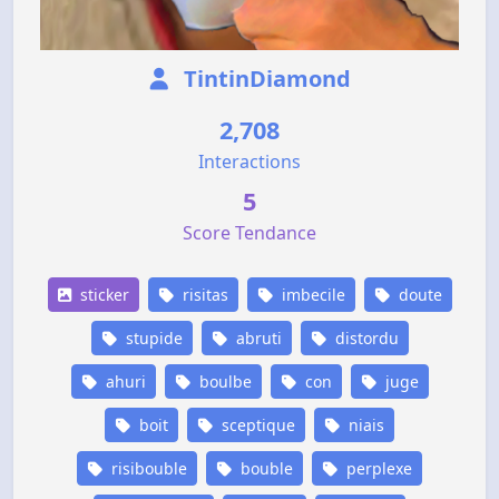
TintinDiamond
2,708
Interactions
5
Score Tendance
sticker
risitas
imbecile
doute
stupide
abruti
distordu
ahuri
boulbe
con
juge
boit
sceptique
niais
risibouble
bouble
perplexe