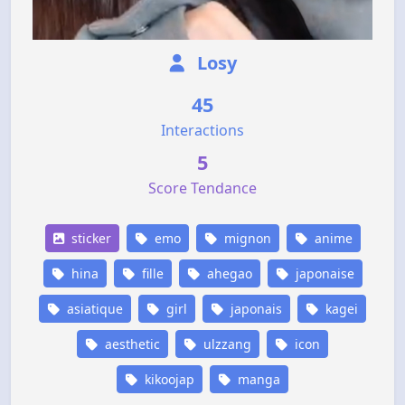
Losy
45
Interactions
5
Score Tendance
sticker
emo
mignon
anime
hina
fille
ahegao
japonaise
asiatique
girl
japonais
kagei
aesthetic
ulzzang
icon
kikoojap
manga