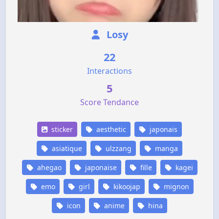
Losy
22
Interactions
5
Score Tendance
sticker
aesthetic
japonais
asiatique
ulzzang
manga
ahegao
japonaise
fille
kagei
emo
girl
kikoojap
mignon
icon
anime
hina