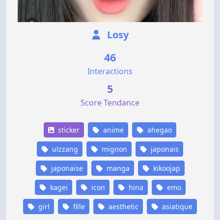
Losy
46
Interactions
5
Score Tendance
sticker
anime
ahegao
ulzzang
mignon
japonais
japonaise
manga
kikoojap
kagei
icon
hina
emo
girl
fille
aesthetic
asiatique