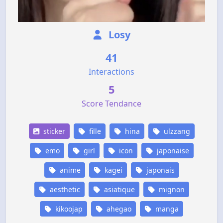
Losy
41
Interactions
5
Score Tendance
sticker
fille
hina
ulzzang
emo
girl
icon
japonaise
anime
kagei
japonais
aesthetic
asiatique
mignon
kikoojap
ahegao
manga