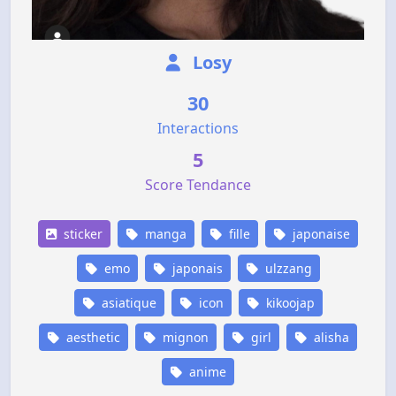
Losy
30
Interactions
5
Score Tendance
sticker
manga
fille
japonaise
emo
japonais
ulzzang
asiatique
icon
kikoojap
aesthetic
mignon
girl
alisha
anime