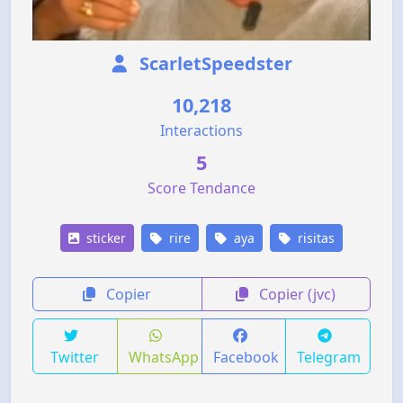
ScarletSpeedster
10,218
Interactions
5
Score Tendance
sticker
rire
aya
risitas
Copier
Copier (jvc)
Twitter
WhatsApp
Facebook
Telegram