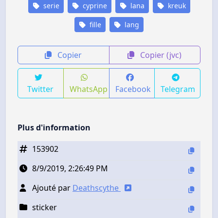
serie
cyprine
lana
kreuk
fille
lang
Copier
Copier (jvc)
Twitter
WhatsApp
Facebook
Telegram
Plus d'information
153902
8/9/2019, 2:26:49 PM
Ajouté par
Deathscythe
sticker