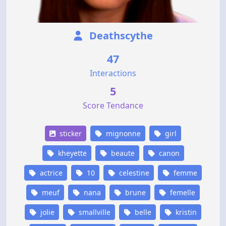
Deathscythe
47
Interactions
5
Score Tendance
sticker
mignonne
girl
kheyette
beaute
canon
actrice
10
celestine
femme
meuf
nana
brune
femelle
jolie
smallville
belle
kristin