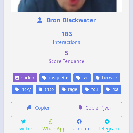
Bron_Blackwater
186
Interactions
5
Score Tendance
sticker
casquette
jvc
berwick
ricky
triso
rage
fou
rsa
Copier
Copier (jvc)
Twitter
WhatsApp
Facebook
Telegram