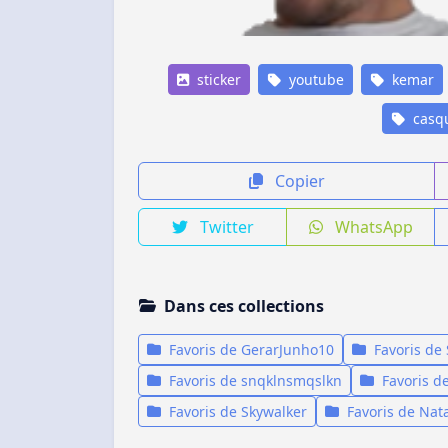
sticker
youtube
kemar
casqu
Copier
Twitter
WhatsApp
Dans ces collections
Favoris de GerarJunho10
Favoris de
Favoris de snqklnsmqslkn
Favoris de
Favoris de Skywalker
Favoris de Nat