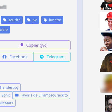
sourire
jvc
lunette
ette
Copier (jvc)
Facebook
Telegram
 Slenderboy
 Sonic
Favoris de ElFamosoCrackito
alieMars