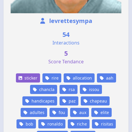
levrettesympa
54
Interactions
5
Score Tendance
sticker
rire
allocation
aah
chancla
rsa
issou
handicapes
paz
chapeau
adultes
fou
aux
elite
bob
ronaldo
riche
risitas