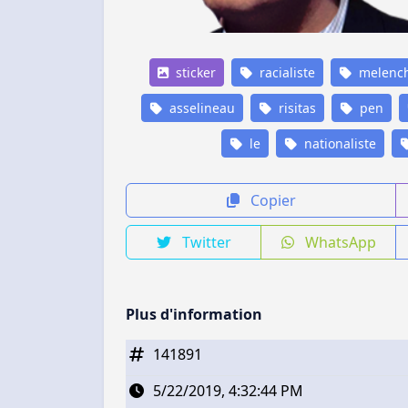
sticker
racialiste
melenc
asselineau
risitas
pen
le
nationaliste
Copier
Twitter
WhatsApp
Plus d'information
141891
5/22/2019, 4:32:44 PM