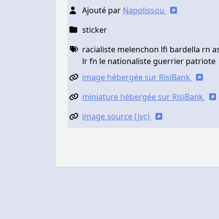
Ajouté par
Napolissou
sticker
racialiste melenchon lfi bardella rn a
lr fn le nationaliste guerrier patriote
image hébergée sur RisiBank
miniature hébergée sur RisiBank
image source (jvc)