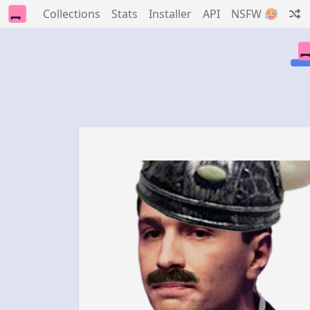
Collections
Stats
Installer
API
NSFW 🥵