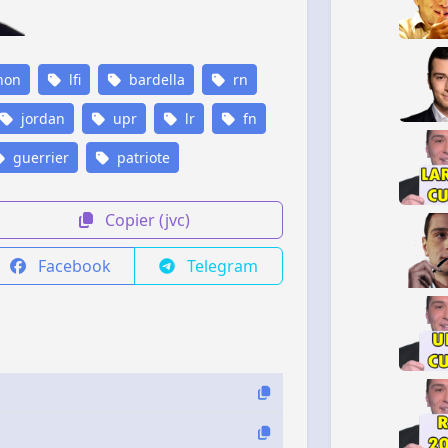
hon
lfi
bardella
rn
jordan
upr
lr
fn
guerrier
patriote
Copier (jvc)
Facebook
Telegram