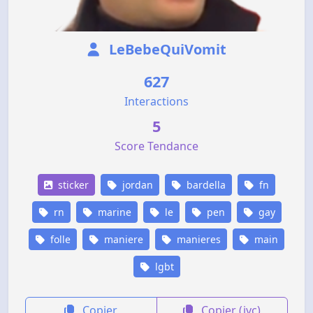
LeBebeQuiVomit
627
Interactions
5
Score Tendance
sticker
jordan
bardella
fn
rn
marine
le
pen
gay
folle
maniere
manieres
main
lgbt
Copier
Copier (jvc)