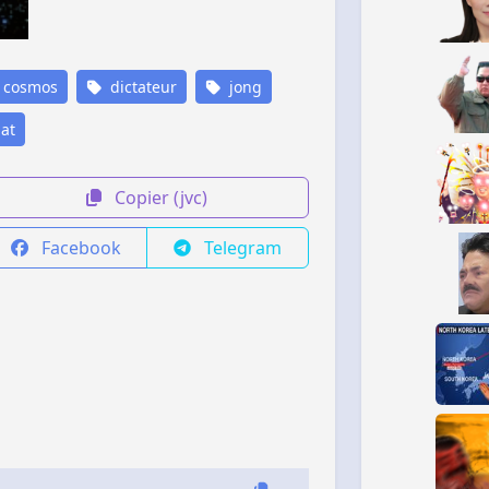
cosmos
dictateur
jong
at
Copier (jvc)
Facebook
Telegram