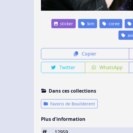
sticker
kim
coree
asi
Copier
Twitter
WhatsApp
Dans ces collections
Favoris de Bouilderent
Plus d'information
12959