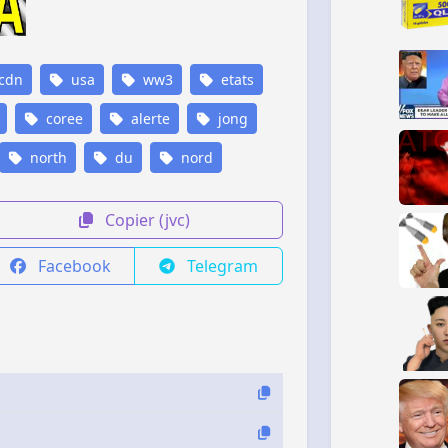
cdn
usa
ww3
etats
coree
alerte
jong
north
du
nord
Copier (jvc)
Facebook
Telegram