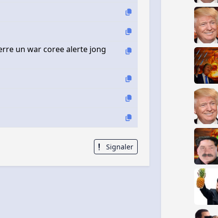
erre un war coree alerte jong
Signaler