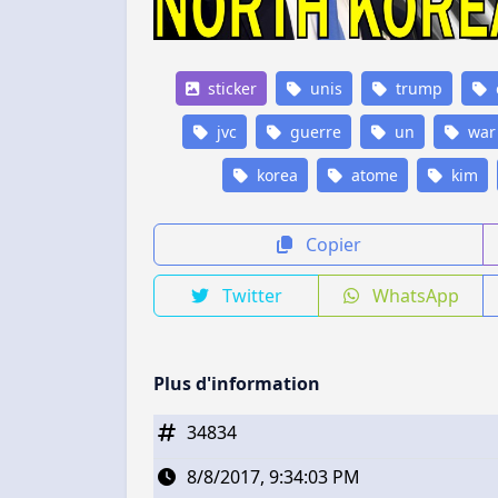
sticker
unis
trump
jvc
guerre
un
war
korea
atome
kim
Copier
Twitter
WhatsApp
Plus d'information
34834
8/8/2017, 9:34:03 PM