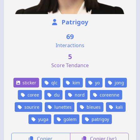
Patrigoy
69
Interactions
5
Score Tendance
sticker
qlc
kim
yo
jong
coree
du
nord
coreenne
sourire
lunettes
bleues
kali
yuga
golem
patrigoy
Copier
Copier (jvc)