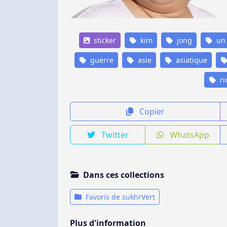
sticker
kim
jong
un
guerre
asie
asiatique
ri
Copier
Twitter
WhatsApp
Dans ces collections
Favoris de sukhrVert
Plus d'information