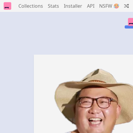
Collections
Stats
Installer
API
NSFW 🥵