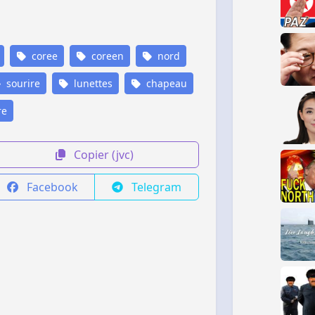
coree
coreen
nord
sourire
lunettes
chapeau
re
Copier (jvc)
Facebook
Telegram