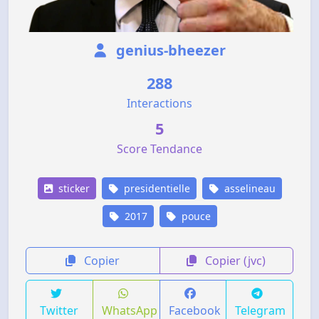
genius-bheezer
288
Interactions
5
Score Tendance
sticker
presidentielle
asselineau
2017
pouce
Copier
Copier (jvc)
Twitter
WhatsApp
Facebook
Telegram