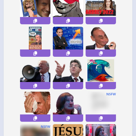
NSFW
NSFW