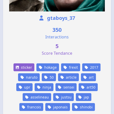
gtaboys_37
350
Interactions
5
Score Tendance
sticker
hokage
frexit
2017
naruto
50
article
art
upr
ninja
sensei
art50
asselineau
justsu
jap
francois
japonais
shinobi