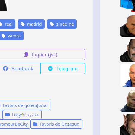
real
madrid
zinedine
vamos
Copier (jvc)
Facebook
Telegram
Favoris de golemJovial
Losy🕊.⋆｡⋆༶⋆
oromeurDeCity
Favoris de Onzesun