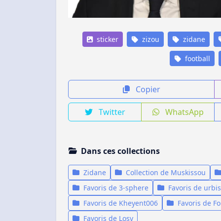
sticker
zizou
zidane
football
Copier
Twitter
WhatsApp
Dans ces collections
Zidane
Collection de Muskissou
Favoris de 3-sphere
Favoris de urbis
Favoris de Kheyent006
Favoris de F
Favoris de Losy