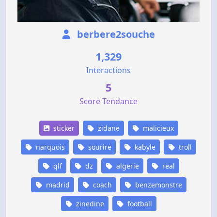
berbere2souche
1,329
Interactions
5
Score Tendance
sticker
zidane
malicieux
narquois
sourire
kabyle
troll
qlf
dz
algerie
real
madrid
coach
benzemonstre
zinedine
football