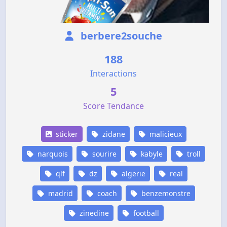
berbere2souche
188
Interactions
5
Score Tendance
sticker
zidane
malicieux
narquois
sourire
kabyle
troll
qlf
dz
algerie
real
madrid
coach
benzemonstre
zinedine
football