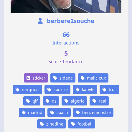
berbere2souche
66
Interactions
5
Score Tendance
sticker
zidane
malicieux
narquois
sourire
kabyle
troll
qlf
dz
algerie
real
madrid
coach
benzemonstre
zinedine
football