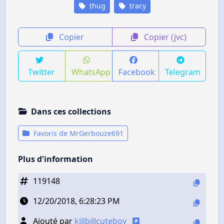
thug
tracy
Copier
Copier (jvc)
Twitter
WhatsApp
Facebook
Telegram
Dans ces collections
Favoris de MrGerbouze691
Plus d'information
119148
12/20/2018, 6:28:23 PM
Ajouté par
killbillcuteboy