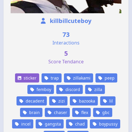
killbillcuteboy
73
Interactions
5
Score Tendance
sticker
trap
zillakami
peep
femboy
discord
zilla
decadent
zizi
bazooka
lil
brain
chaser
flex
gbc
incel
gangsta
chad
boypussy