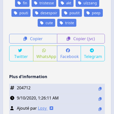
fin
tristesse
akt
ulzzang
pouti
desespoir
poutit
peep
cute
triste
Copier
Copier (jvc)
Twitter
WhatsApp
Facebook
Telegram
Plus d'information
204712
9/10/2020, 1:26:11 AM
Ajouté par
Losy