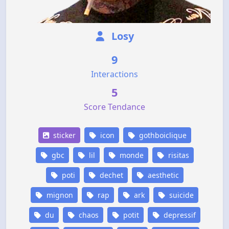
Losy
9
Interactions
5
Score Tendance
sticker
icon
gothboiclique
gbc
lil
monde
risitas
poti
dechet
aesthetic
mignon
rap
ark
suicide
du
chaos
potit
depressif