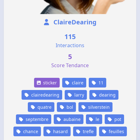
ClaireDearing
115
Interactions
5
Score Tendance
sticker
claire
11
clairedearing
larry
dearing
quatre
bol
silverstein
septembre
aubaine
le
pot
chance
hasard
trefle
feuilles