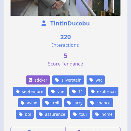
TintinDucobu
220
Interactions
5
Score Tendance
sticker
silverstein
wtc
septembre
vue
11
explosion
avion
troll
larry
chance
bol
assurance
tour
home