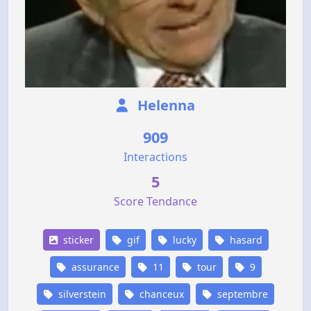
Helenna
909
Interactions
5
Score Tendance
sticker
gif
lucky
hasard
assurance
11
tour
9
silverstein
chanceux
septembre