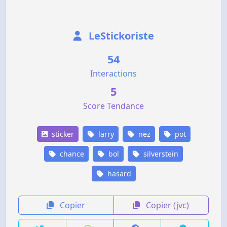
LeStickoriste
54
Interactions
5
Score Tendance
sticker
larry
nez
pot
chance
bol
silverstein
hasard
Copier
Copier (jvc)