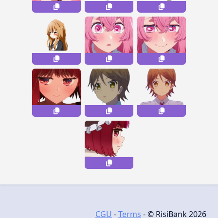
CGU
-
Terms
- © RisiBank 2026