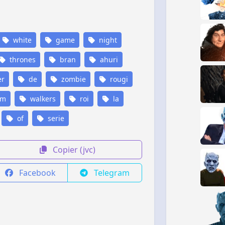
white
game
night
thrones
bran
ahuri
er
de
zombie
rougi
om
walkers
roi
la
of
serie
Copier (jvc)
Facebook
Telegram