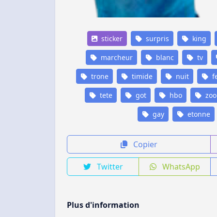
sticker
surpris
king
marcheur
blanc
tv
trone
timide
nuit
f
tete
got
hbo
zo
gay
etonne
Copier
Twitter
WhatsApp
Plus d'information