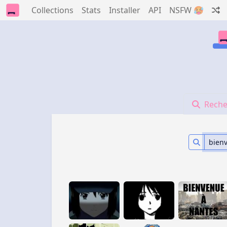
Collections
Stats
Installer
API
NSFW 🥵
Reche