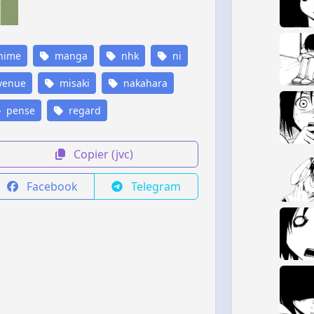
nime
manga
nhk
ni
venue
misaki
nakahara
pense
regard
Copier (jvc)
Facebook
Telegram