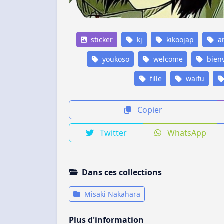
sticker
kj
kikoojap
a
youkoso
welcome
bien
fille
waifu
Copier
Twitter
WhatsApp
Dans ces collections
Misaki Nakahara
Plus d'information