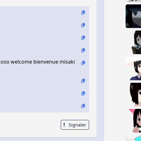
koso welcome bienvenue misaki
Signaler