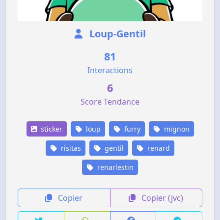
Loup-Gentil
81
Interactions
6
Score Tendance
sticker
loup
furry
mignon
risitas
gentil
renard
renarlestin
Copier
Copier (jvc)