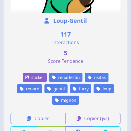
Loup-Gentil
117
Interactions
5
Score Tendance
sticker
renarlestin
risitas
renard
gentil
furry
loup
mignon
Copier
Copier (jvc)