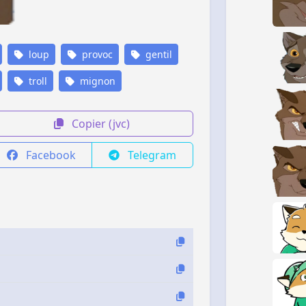
loup
provoc
gentil
troll
mignon
Copier (jvc)
Facebook
Telegram