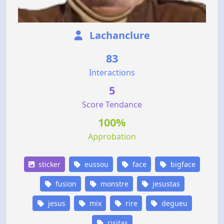
Lachanclure
83
Interactions
5
Score Tendance
100%
Approbation
sticker
eussou
face
bigface
fusion
monstre
jesustas
jesus
mix
rire
degueu
risitas