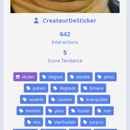
CreateurDeSticker
642
Interactions
5
Score Tendance
sticker
degout
double
jesus
putain
degoute
binaire
ouverts
couleur
ecarquilles
menton
yeux
fusion
non
mix
starfoullah
surpris