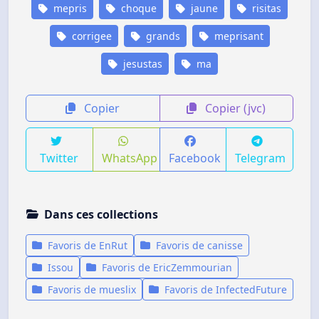
mepris
choque
jaune
risitas
corrigee
grands
meprisant
jesustas
ma
Copier
Copier (jvc)
Twitter
WhatsApp
Facebook
Telegram
Dans ces collections
Favoris de EnRut
Favoris de canisse
Issou
Favoris de EricZemmourian
Favoris de mueslix
Favoris de InfectedFuture