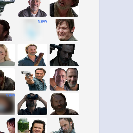
NSFW
NSFW