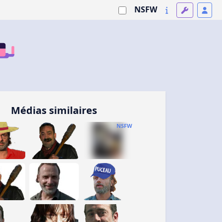
NSFW
Médias similaires
NSFW