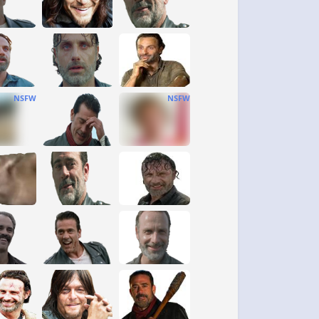
NSFW
NSFW