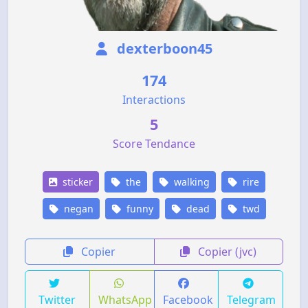
dexterboon45
174
Interactions
5
Score Tendance
sticker
the
walking
rire
negan
funny
dead
twd
Copier
Copier (jvc)
Twitter
WhatsApp
Facebook
Telegram