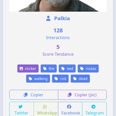
Palkia
128
Interactions
5
Score Tendance
sticker
the
twd
risitas
walking
rick
dead
Copier
Copier (jvc)
Twitter
WhatsApp
Facebook
Telegram