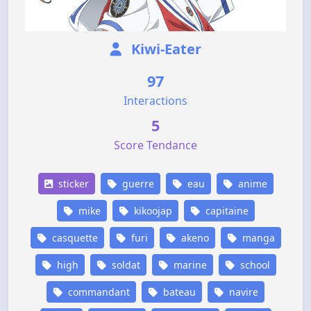
Kiwi-Eater
97
Interactions
5
Score Tendance
sticker
guerre
eau
anime
mike
kikoojap
capitaine
casquette
furi
akeno
manga
high
soldat
marine
school
commandant
bateau
navire