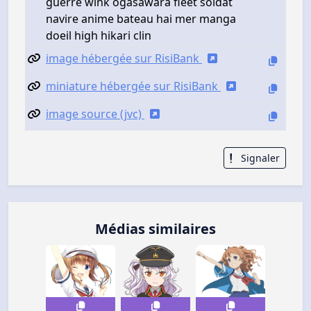
guerre wink ogasawara fleet soldat
navire anime bateau hai mer manga
doeil high hikari clin
image hébergée sur RisiBank
miniature hébergée sur RisiBank
image source (jvc)
Signaler
Médias similaires