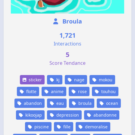
Broula
1,721
Interactions
5
Score Tendance
sticker
kj
nage
mokou
flotte
anime
rose
touhou
abandon
eau
broula
ocean
kikoojap
depression
abandonne
piscine
fille
demoralise