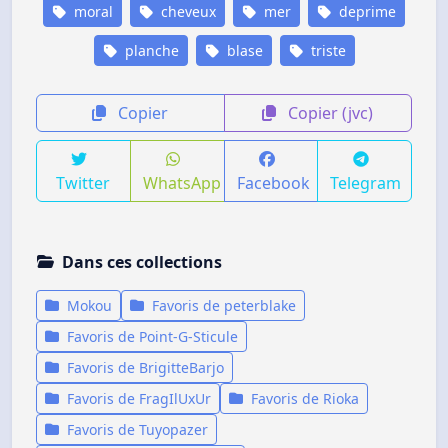
moral
cheveux
mer
deprime
planche
blase
triste
Copier
Copier (jvc)
Twitter
WhatsApp
Facebook
Telegram
Dans ces collections
Mokou
Favoris de peterblake
Favoris de Point-G-Sticule
Favoris de BrigitteBarjo
Favoris de FragIlUxUr
Favoris de Rioka
Favoris de Tuyopazer