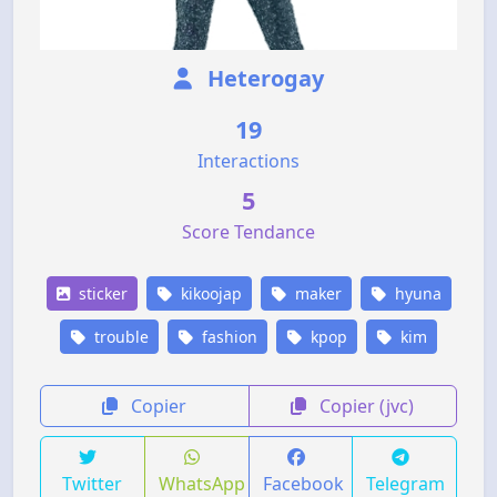
Heterogay
19
Interactions
5
Score Tendance
sticker
kikoojap
maker
hyuna
trouble
fashion
kpop
kim
Copier
Copier (jvc)
Twitter
WhatsApp
Facebook
Telegram