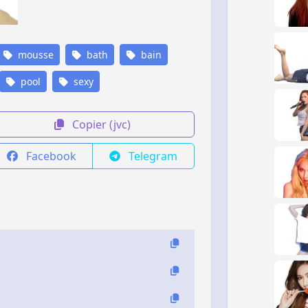
mousse
bath
bain
pool
sexy
Copier (jvc)
Facebook
Telegram