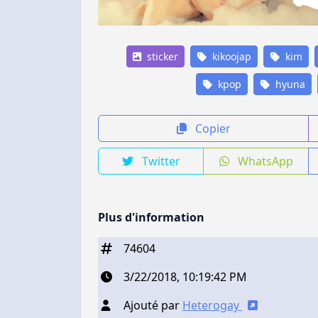
sticker
kikoojap
kim
kpop
hyuna
Copier
Twitter
WhatsApp
Plus d'information
74604
3/22/2018, 10:19:42 PM
Ajouté par
Heterogay