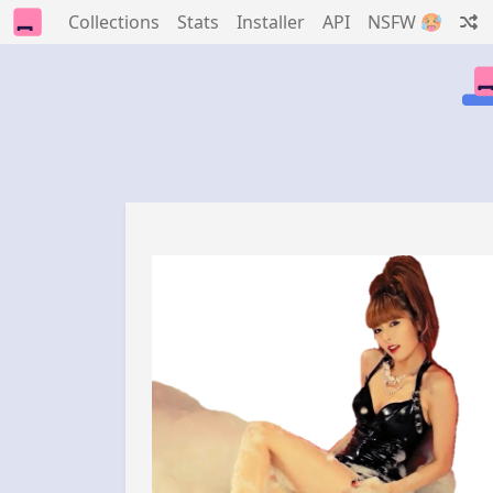
Collections
Stats
Installer
API
NSFW 🥵