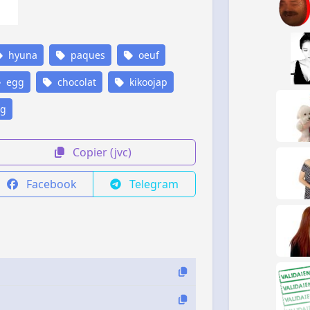
hyuna
paques
oeuf
egg
chocolat
kikoojap
g
Copier (jvc)
Facebook
Telegram