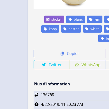
sticker
blanc
kim
kpop
easter
white
bi
Copier
Twitter
WhatsApp
Plus d'information
136768
4/22/2019, 11:20:23 AM