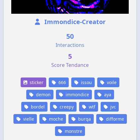
Immondice-Creator
50
Interactions
5
Score Tendance
sticker
666
issou
voile
demon
immondice
aya
bordel
creepy
wtf
jvc
vielle
moche
burqa
difforme
monstre